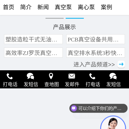
首页
简介
新闻
真空泵
离心泵
案例
联络
产品展示
塑胶造粒干式无油真空泵系统带动多条产线集中抽真空环保节能
PCB真空设备共用管道集中抽真空中央真空泵系统
高效率ZJ罗茨真空泵 三叶轮结构 抽速快 真空度高
真空排水系统3秒快速引水可过滤沙石
进入产品频道>>
打电话
发短信
查地图
发邮件
打电话
发短信
查地图
发邮件
打电话
发短信
查地图
发邮件
可以介绍下你们的产品么？
你们是怎么收费的呢？
打电话
发短信
查地图
发邮件
打电话
发短信