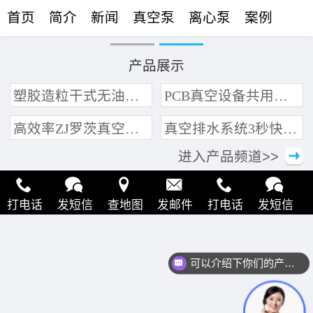
首页
简介
新闻
真空泵
离心泵
案例
联络
产品展示
塑胶造粒干式无油真空泵系统带动多条产线集中抽真空环保节能
PCB真空设备共用管道集中抽真空中央真空泵系统
高效率ZJ罗茨真空泵 三叶轮结构 抽速快 真空度高
真空排水系统3秒快速引水可过滤沙石
进入产品频道>>
打电话
发短信
查地图
发邮件
打电话
发短信
查地图
发邮件
打电话
发短信
查地图
发邮件
可以介绍下你们的产品么？
打电话
发短信
查地图
发邮件
打电话
发短信