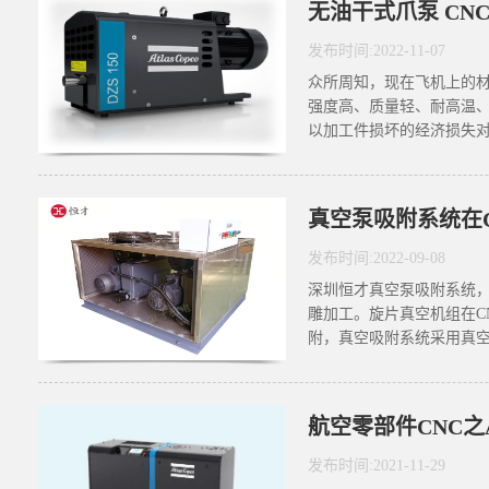
无油干式爪泵 CN
发布时间:
2022
-
11
-
07
众所周知，现在飞机上的
强度高、质量轻、耐高温
以加工件损坏的经济损失对
真空泵吸附系统在
发布时间:
2022
-
09
-
08
深圳恒才真空泵吸附系统，
雕加工。旋片真空机组在C
附，真空吸附系统采用真空负
发布时间:
2021
-
11
-
29