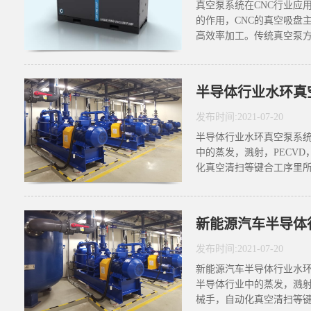
真空泵系统在CNC行业应
的作用，CNC的真空吸盘
高效率加工。传统真空泵方
半导体行业水环真
发布时间:
2021
-
07
-
20
半导体行业水环真空泵系统
中的蒸发，溅射，PECV
化真空清扫等键合工序里所
发布时间:
2021
-
07
-
20
新能源汽车半导体行业水环
半导体行业中的蒸发，溅射
械手，自动化真空清扫等键