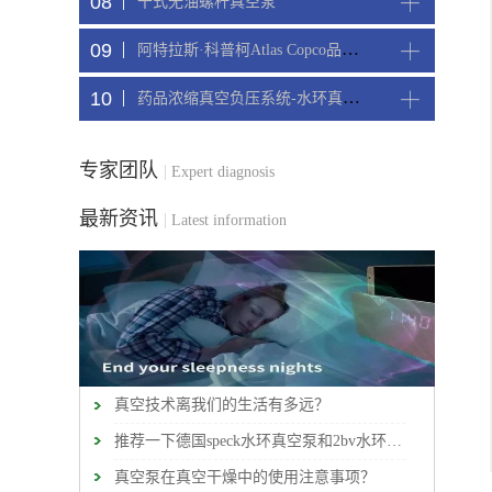
08
干式无油螺杆真空泵
09
阿特拉斯·科普柯Atlas Copco品牌CNC精雕机配套螺杆真空机组
10
药品浓缩真空负压系统-水环真空机组
专家团队
|
Expert diagnosis
最新资讯
|
Latest information
真空技术离我们的生活有多远？
推荐一下德国speck水环真空泵和2bv水环真空泵
真空泵在真空干燥中的使用注意事项？