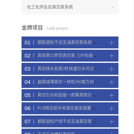
化工化学反应真空泵系统
金牌项目
|
Gold project
01
塑胶造粒干式无油真空泵系统带动多条产线集中抽真空环保节能
02
高效率ZJ罗茨真空泵 三叶轮结构 抽速快 真空度高
03
真空排水系统3秒快速引水可过滤沙石
04
晶圆减薄真空一体机360度万向轮，可以集中过滤粉尘
05
真空引水机组是一款集高效引水装置可过滤泥水沙石
06
PCB热压机中央真空泵系统集中抽真空
07
塑胶造粒产线干式无油真空泵系统集中抽真空