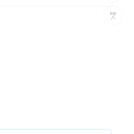
top
∧