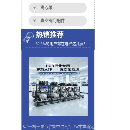
离心泵
真空阀门配件
热销推荐
82.3%的用户都在选择这几款！
从“一机一泵”到“集中供气”，恒才重新定