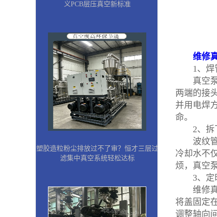
义PCB层压真空新标准
维修
1、焊管
真空泵的
两端的接
并用电焊
命。
2、拆下
波纹管型
塑胶造粒粉尘排放过不了审？恒才三层过
冷却水不
滤集中真空系统轻松达标
烦，真空
3、定时
维修真空
将盖固定
调整轴向