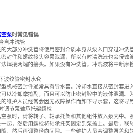
真空泵
时常见错误
自冲洗管
大部分冲洗管将使用密封介质本身从泵入口穿过冲洗管
头密封件和螺纹接头容易泄漏，所以有时清洗液也会侵蚀
方法焊接两端的接头。如果没有冲洗管，冲洗液将中断摩
波纹管密封水套
机械密封件通常具有导水套。冷却水直接从密封套进入
仅可以冷却摩擦副，而且可以防止密封腔中的液体泄漏。
泵的维护人员经常会因无故障操作而卸下导水套，这将导
调节泵轴承托架螺栓
泵时，请将转子、轴承托架和其他组件放入泵壳中。泵
在一起，然后用螺栓将轴承托架固定到泵盖上。最后，联
间隙，然后再调整径向间隙。一些维护人员会调整泵盖和