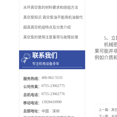
水环真空泵的材料要求和绕组方法
真空泵知识:真空泵油不能用机油替代
超高真空机组特点及分类介绍
真空泵的使用注意事项与故障处理
5、立即
机械密封
果可能并
联系我们
例如介质
专注机电设备多年
400-862-5533
服务热线：
0755-23062775
公司传真：
0755-23062776
总机电话：
13928410990
移动电话：
上一篇：
真
总部地址：
中国 · 深圳
下一篇：
水