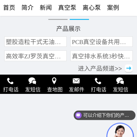
首页
简介
新闻
真空泵
离心泵
案例
联络
产品展示
塑胶造粒干式无油真空泵系统带动多条产线集中抽真空环保节能
PCB真空设备共用管道集中抽真空中央真空泵系统
高效率ZJ罗茨真空泵 三叶轮结构 抽速快 真空度高
真空排水系统3秒快速引水可过滤沙石
进入产品频道>>
打电话
发短信
查地图
发邮件
打电话
发短信
查地图
发邮件
打电话
发短信
查地图
发邮件
可以介绍下你们的产品么？
打电话
发短信
查地图
发邮件
打电话
发短信