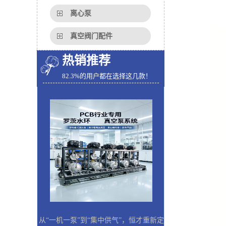
离心泵
真空阀门配件
热销推荐
82.3%的用户都在选择这几款！
从“一机一泵”到“集中供气”，恒才重新定