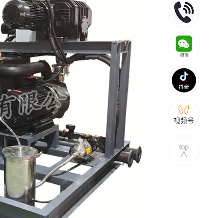
top
∧