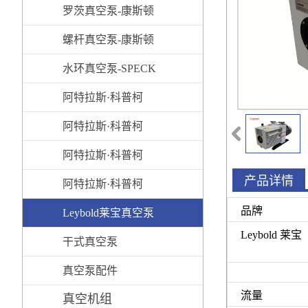
高温泵-磁力泵
罗茨真空泵-康斯顿
调节阀
螺杆真空泵-康斯顿
水环真空泵-SPECK
司倍克
阿特拉斯·科普柯
AtlasCopco-油旋片真
阿特拉斯·科普柯
空泵
AtlasCopco-螺杆真空
阿特拉斯·科普柯
产品详情
泵
AtlasCopco-罗茨真空
阿特拉斯·科普柯
品牌
泵
AtlasCopco-水环真空
Leybold莱宝真空泵
Leybold 莱宝
泵
干式真空泵
真空泵配件
流量
真空机组