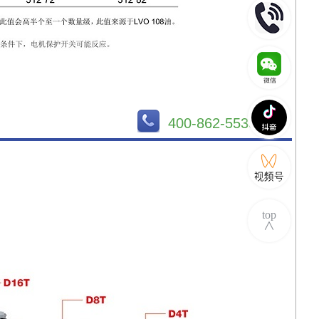
400-862-5533
top
∧