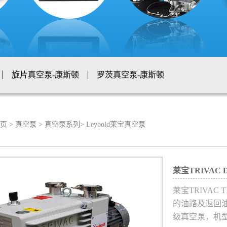
旋片真空泵-康斯顿
罗茨真空泵-康斯顿
K司倍克
螺杆真空泵-康斯顿
sCopco-油旋片真空泵
阿特拉斯·科普柯AtlasCopco-螺杆真
页
>
真空泵
>
真空泵系列
>
Leybold莱宝真空泵
sCopco-罗茨真空泵
阿特拉斯·科普柯AtlasCopco-水环真空泵
干式真空泵
水环真空机组
螺杆真空机组
莱宝TRIVAC 
罗茨水环真空机组
罗茨螺杆真空机组
罗茨旋片真空机组
莱宝TRIVA
的油路及返回
无油干式真空泵机组
清扫真空机组
潜水泵
热煤油泵
级真空泵，机型