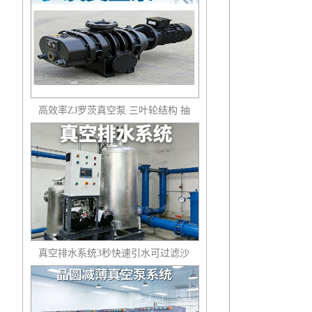
高效率ZJ罗茨真空泵 三叶轮结构 抽
速快 真空度高
真空排水系统3秒快速引水可过滤沙
石