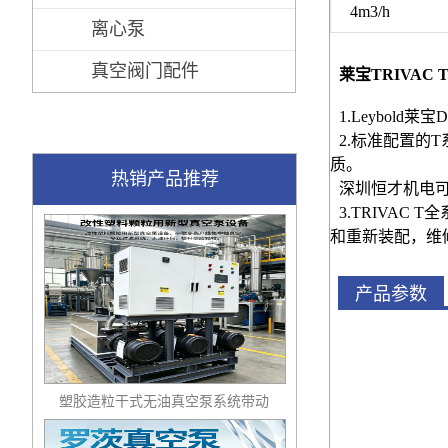
4m3/h
离心泵
真空阀门配件
莱宝TRIVA
1.Leybol
2.标准配置
质。
热销产品推荐
深圳恒才机电
3.TRIVA
和重新装配，维
产品参数
塑胶造粒干式无油真空泵系统带动
多条产线集中抽真空环保节能