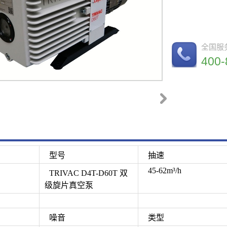
小型离心泵
插板阀
挡板阀
翻板阀
充气阀
全国服
400-
型号
抽速
45-62m³/h
TRIVAC D4T-D60T 双
级旋片真空泵
噪音
类型