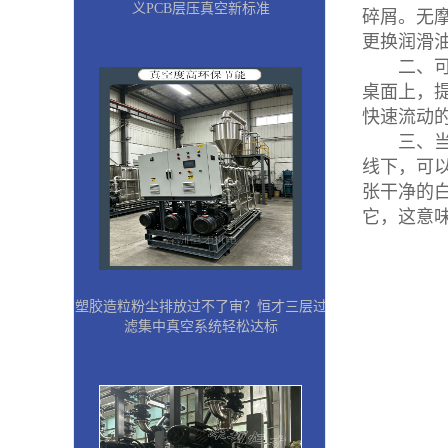
义PCB层压真空新标准
碎屑。无
更换润滑
二、可以
桌面上，提
快速流动
三、当晴
线下，可
张干净的
它，这意
塑胶造粒粉尘排放过不了审？恒才三层过
滤集中真空系统轻松达标