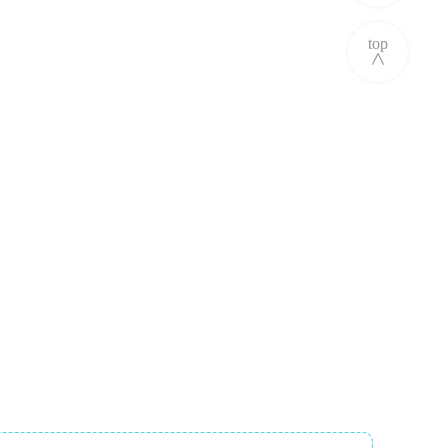
top
∧