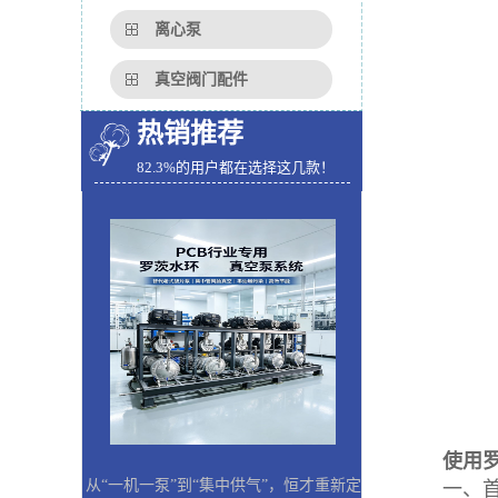
离心泵
真空阀门配件
热销推荐
82.3%的用户都在选择这几款！
使用罗茨
从“一机一泵”到“集中供气”，恒才重新定
一、首先