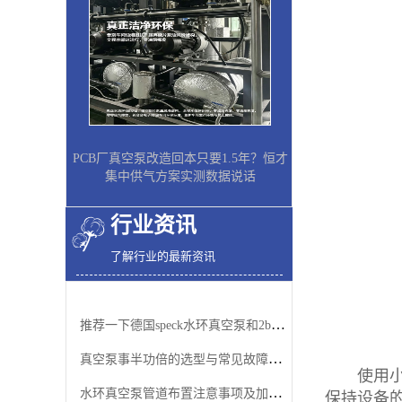
PCB厂真空泵改造回本只要1.5年？恒才
集中供气方案实测数据说话
行业资讯
了解行业的最新资讯
推荐一下德国speck水环真空泵和2bv水环真空泵
真空泵事半功倍的选型与常见故障排除方法
使用小编
水环真空泵管道布置注意事项及加适量水的原因
保持设备