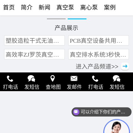
首页
简介
新闻
真空泵
离心泵
案例
联络
产品展示
塑胶造粒干式无油真空泵系统带动多条产线集中抽真空环保节能
PCB真空设备共用管道集中抽真空中央真空泵系统
高效率ZJ罗茨真空泵 三叶轮结构 抽速快 真空度高
真空排水系统3秒快速引水可过滤沙石
进入产品频道>>
打电话
发短信
查地图
发邮件
打电话
发短信
查地图
发邮件
打电话
发短信
查地图
发邮件
可以介绍下你们的产品么？
打电话
发短信
查地图
发邮件
打电话
发短信