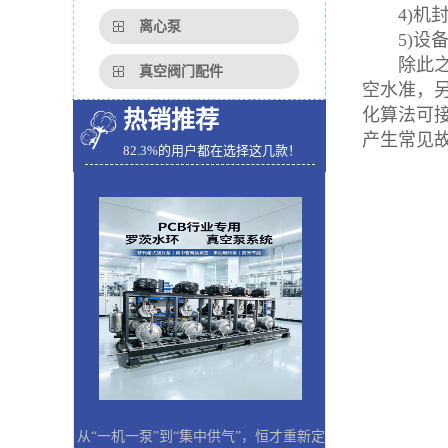
4)机封
离心泵
5)设备
除此之外
真空阀门配件
空水准，
化算法可
热销推荐
产生常见
82.3%的用户都在选择这几款！
从“一机一泵”到“集中供气”，恒才重新定