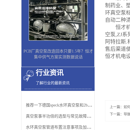
制药业、
环真空泵
自动二种
恒才机电真
空泵,ZJ
阿特拉斯.
售后渠道
PCB厂真空泵改造回本只要1.5年？恒才
恒才机电设备
集中供气方案实测数据说话
行业资讯
了解行业的最新资讯
推荐一下德国speck水环真空泵和2bv水环真空泵
上一篇：
如
下一篇：
导
真空泵事半功倍的选型与常见故障排除方法
水环真空泵管道布置注意事项及加适量水的原因