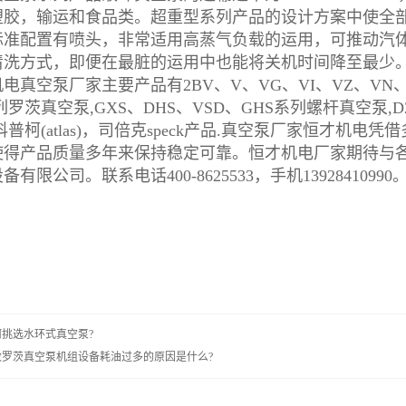
塑胶，输运和食品类。超重型系列产品的设计方案中使全
标准配置有喷头，非常适用高蒸气负载的运用，可推动汽
清洗方式，即便在最脏的运用中也能将关机时间降至最少
空泵厂家主要产品有2BV、V、VG、VI、VZ、VN、
系列罗茨真空泵,GXS、DHS、VSD、GHS系列螺杆真空泵
科普柯(atlas)，司倍克speck产品.真空泵厂家恒才
使得产品质量多年来保持稳定可靠。恒才机电厂家期待与
有限公司。联系电话400-8625533，手机13928410990
何挑选水环式真空泵?
致罗茨真空泵机组设备耗油过多的原因是什么?