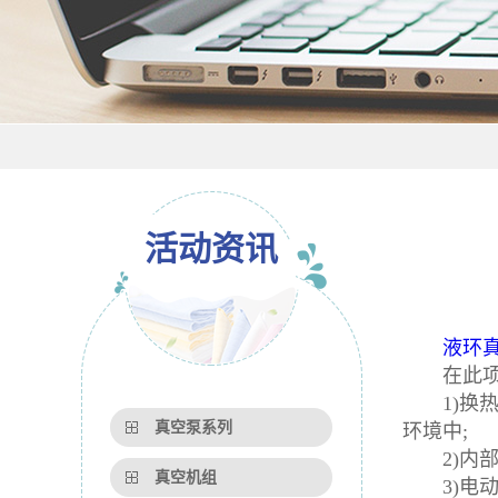
活动资讯
液环
在此项新
1)换热
真空泵系列
环境中;
2)内部
真空机组
3)电动