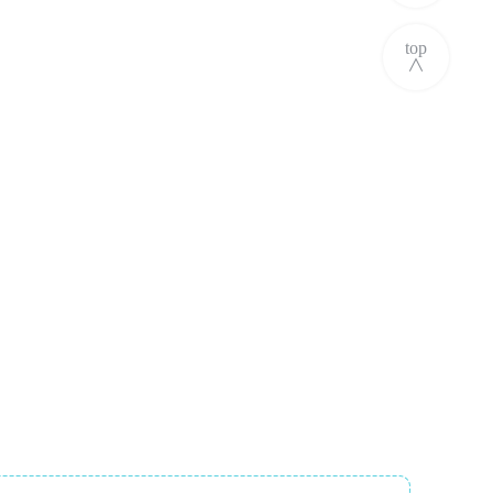
top
∧