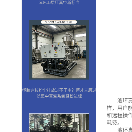
义PCB层压真空新标准
塑胶造粒粉尘排放过不了审？恒才三层过
滤集中真空系统轻松达标
液环真空
样，用户
和远程操
耗费。
液环真空泵