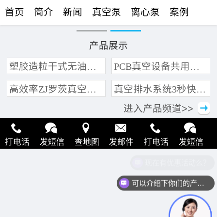
首页
简介
新闻
真空泵
离心泵
案例
联络
产品展示
塑胶造粒干式无油真空泵系统带动多条产线集中抽真空环保节能
PCB真空设备共用管道集中抽真空中央真空泵系统
高效率ZJ罗茨真空泵 三叶轮结构 抽速快 真空度高
真空排水系统3秒快速引水可过滤沙石
进入产品频道>>
打电话
发短信
查地图
发邮件
打电话
发短信
现在有优惠活动么？
查地图
发邮件
打电话
发短信
查地图
发邮件
可以介绍下你们的产品么？
打电话
发短信
查地图
发邮件
打电话
发短信