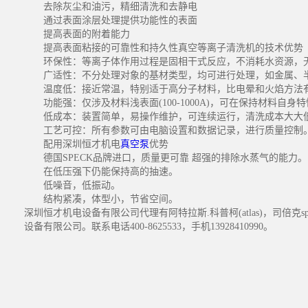
去除灰尘和油污，精细清洗和去静电
通过表面涂层处理提供功能性的表面
提高表面的附着能力
提高表面粘接的可靠性和持久性真空等离子清洗机的技术优势
环保性：等离子体作用过程是固相干式反应，不消耗水资源，
广适性：不分处理对象的基材类型，均可进行处理，如金属、半
温度低：接近常温，特别适于高分子材料，比电晕和火焰方法有
功能强：仅涉及材料浅表面(100-1000A)，可在保持材料自
低成本：装置简单，易操作维护，可连续运行，清洗成本大大
工艺可控：所有参数可由电脑设置和数据记录，进行质量控制
配用深圳恒才机电
真空泵
优势
德国SPECK品牌进口，质量更可靠 超强的排除水蒸气的能力。
在低压强下仍能保持高的抽速。
低噪音，低振动。
结构紧凑，体型小，节省空间。
深圳恒才机电设备有限公司代理有阿特拉斯.科普柯(atlas)，司倍
设备有限公司。联系电话400-8625533，手机13928410990。