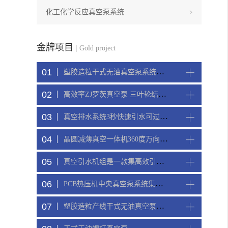
化工化学反应真空泵系统
金牌项目
|
Gold project
01
塑胶造粒干式无油真空泵系统带动多条产线集中抽真空环保节能
02
高效率ZJ罗茨真空泵 三叶轮结构 抽速快 真空度高
03
真空排水系统3秒快速引水可过滤沙石
04
晶圆减薄真空一体机360度万向轮，可以集中过滤粉尘
05
真空引水机组是一款集高效引水装置可过滤泥水沙石
06
PCB热压机中央真空泵系统集中抽真空
07
塑胶造粒产线干式无油真空泵系统集中抽真空