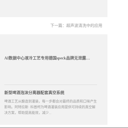
下一篇：
超声波清洗中的应用
AI数据中心液冷工艺专用德国speck品牌无泄露磁力泵
新型啤酒泡沫分离器配套真空系统
啤酒工艺从酿造到灌装，每一步都会对最终的品质和口味产生
影响。阿特拉斯· 科普柯为啤酒灌装应用提供可持续的真空解
决方案，帮助提高能效，减少...