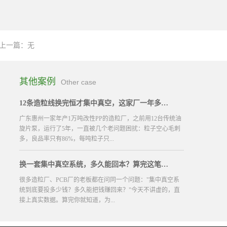
上一篇：无
其他案例
Other case
12条造粒线换完恒才集中真空，这家厂一年多赚100万
广东惠州一家年产1万吨改性PP的造粒厂，之前用12台传统油
旋片泵，运行了5年，一直被几个老问题困扰：粒子空心毛刺
多，良品率只有86%，每吨粒子只...
换一套集中真空系统，多久能回本？算完这笔账，大部分老板坐不住了
能卖7800元，比行业均价低300元；真空泵每月电费7.2万，一
年下来电费就要86万；每月清理泵腔、换泵油、换叶片的维护
很多造粒厂、PCB厂的老板都在问同一个问题："集中真空系
费就要8000元，一年近10万；去年还因为排气粉尘不达标，被
统到底要投多少钱？多久能把钱赚回来？"今天不讲虚的，直
环保部门罚款了6万元，一年下来真空泵相关的隐形成本就超
接上真实数据。算完你就知道，为...
过100万，工厂的利润...