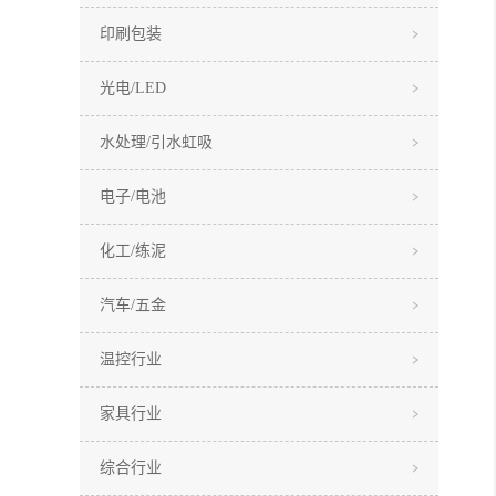
印刷包装
光电/LED
水处理/引水虹吸
电子/电池
化工/练泥
汽车/五金
温控行业
家具行业
综合行业