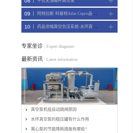
08
干式无油螺杆真空泵
09
阿特拉斯·科普柯Atlas Copco品牌CNC精雕机配套螺杆真空机组
10
药品浓缩真空负压系统-水环真空机组
专家坐诊
|
Expert diagnosis
最新资讯
|
Latest information
真空泵机组自动跳闸原因
水环真空泵的稳压罐有什么作用
离心泵的节能降耗措施有哪些?