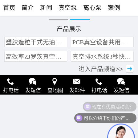
首页
简介
新闻
真空泵
离心泵
案例
联络
产品展示
塑胶造粒干式无油真空泵系统带动多条产线集中抽真空环保节能
PCB真空设备共用管道集中抽真空中央真空泵系统
高效率ZJ罗茨真空泵 三叶轮结构 抽速快 真空度高
真空排水系统3秒快速引水可过滤沙石
进入产品频道>>
打电话
发短信
查地图
发邮件
打电话
发短信
现在有优惠活动么？
查地图
发邮件
打电话
发短信
查地图
发邮件
可以介绍下你们的产品么？
打电话
发短信
查地图
发邮件
打电话
发短信