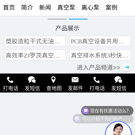
首页
简介
新闻
真空泵
离心泵
案例
联络
产品展示
塑胶造粒干式无油真空泵系统带动多条产线集中抽真空环保节能
PCB真空设备共用管道集中抽真空中央真空泵系统
高效率ZJ罗茨真空泵 三叶轮结构 抽速快 真空度高
真空排水系统3秒快速引水可过滤沙石
进入产品频道>>
打电话
发短信
查地图
发邮件
打电话
发短信
查地图
发邮件
打电话
发短信
查地图
发邮件
现在有优惠活动么？
可以介绍下你们的产品么？
打电话
发短信
查地图
发邮件
打电话
发短信