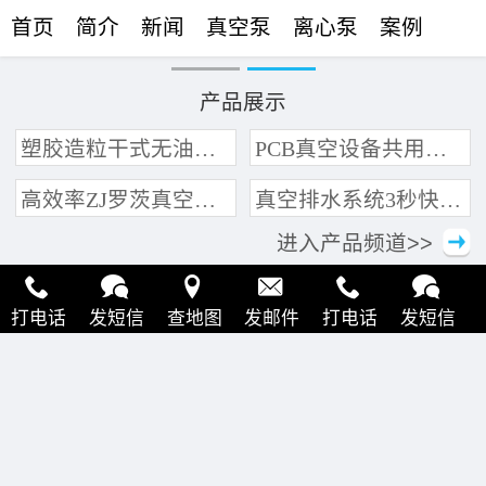
首页
简介
新闻
真空泵
离心泵
案例
联络
产品展示
塑胶造粒干式无油真空泵系统带动多条产线集中抽真空环保节能
PCB真空设备共用管道集中抽真空中央真空泵系统
高效率ZJ罗茨真空泵 三叶轮结构 抽速快 真空度高
真空排水系统3秒快速引水可过滤沙石
进入产品频道>>
打电话
发短信
查地图
发邮件
打电话
发短信
查地图
发邮件
打电话
发短信
查地图
发邮件
打电话
发短信
查地图
发邮件
打电话
发短信