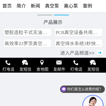
首页
简介
新闻
真空泵
离心泵
案例
联络
产品展示
塑胶造粒干式无油真空泵系统带动多条产线集中抽真空环保节能
PCB真空设备共用管道集中抽真空中央真空泵系统
高效率ZJ罗茨真空泵 三叶轮结构 抽速快 真空度高
真空排水系统3秒快速引水可过滤沙石
进入产品频道>>
打电话
发短信
查地图
发邮件
打电话
发短信
查地图
发邮件
打电话
发短信
查地图
发邮件
你们是怎么收费的呢？
打电话
发短信
查地图
发邮件
打电话
发短信