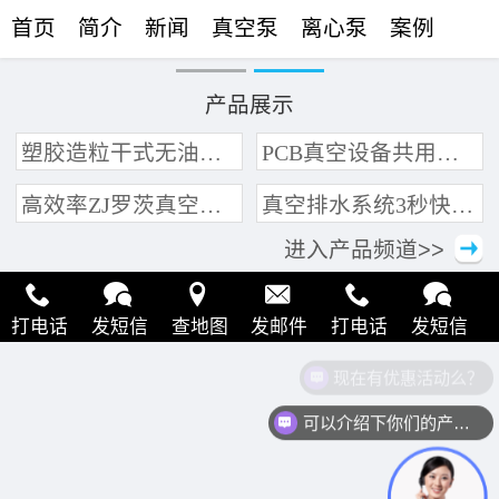
首页
简介
新闻
真空泵
离心泵
案例
联络
产品展示
塑胶造粒干式无油真空泵系统带动多条产线集中抽真空环保节能
PCB真空设备共用管道集中抽真空中央真空泵系统
高效率ZJ罗茨真空泵 三叶轮结构 抽速快 真空度高
真空排水系统3秒快速引水可过滤沙石
进入产品频道>>
打电话
发短信
查地图
发邮件
打电话
发短信
现在有优惠活动么？
查地图
发邮件
打电话
发短信
查地图
发邮件
可以介绍下你们的产品么？
打电话
发短信
查地图
发邮件
打电话
发短信