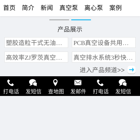
首页
简介
新闻
真空泵
离心泵
案例
联络
产品展示
塑胶造粒干式无油真空泵系统带动多条产线集中抽真空环保节能
PCB真空设备共用管道集中抽真空中央真空泵系统
高效率ZJ罗茨真空泵 三叶轮结构 抽速快 真空度高
真空排水系统3秒快速引水可过滤沙石
进入产品频道>>
打电话
发短信
查地图
发邮件
打电话
发短信
查地图
发邮件
打电话
发短信
查地图
发邮件
打电话
发短信
查地图
发邮件
打电话
发短信