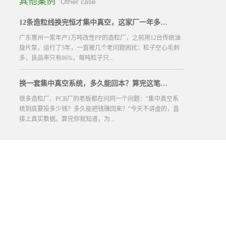
其他案例
Other case
12条造粒线换完恒才集中真空，这家厂一年多赚100万
广东惠州一家年产1万吨改性PP的造粒厂，之前用12台传统油
旋片泵，运行了5年，一直被几个老问题困扰：粒子空心毛刺
多，良品率只有86%，每吨粒子只...
换一套集中真空系统，多久能回本？算完这笔账，大部分老板坐不住了
能卖7800元，比行业均价低300元；真空泵每月电费7.2万，一
年下来电费就要86万；每月清理泵腔、换泵油、换叶片的维护
很多造粒厂、PCB厂的老板都在问同一个问题："集中真空系
费就要8000元，一年近10万；去年还因为排气粉尘不达标，被
统到底要投多少钱？多久能把钱赚回来？"今天不讲虚的，直
环保部门罚款了6万元，一年下来真空泵相关的隐形成本就超
接上真实数据。算完你就知道，为...
过100万，工厂的利润...
什么越来越多的厂在放弃一对一单泵，全换集中系统了。一、
先说结论：最快5个月，最慢12个月，全部回本产线规模改造
总费用年省电费年省维护+废品+停产综合年省回本周期5条线
1525万1525万1015万2540万812个月10条线2845万408...