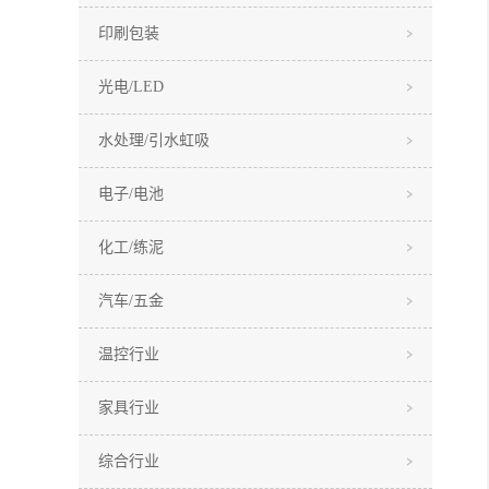
印刷包装
光电/LED
水处理/引水虹吸
电子/电池
化工/练泥
汽车/五金
温控行业
家具行业
综合行业