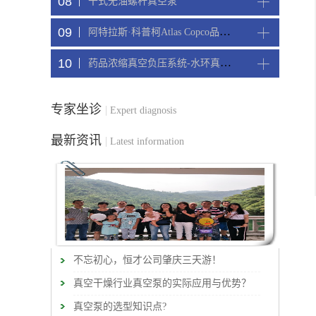
08
干式无油螺杆真空泵
09
阿特拉斯·科普柯Atlas Copco品牌CNC精雕机配套螺杆真空机组
10
药品浓缩真空负压系统-水环真空机组
专家坐诊
|
Expert diagnosis
最新资讯
|
Latest information
不忘初心，恒才公司肇庆三天游！
真空干燥行业真空泵的实际应用与优势？
真空泵的选型知识点?