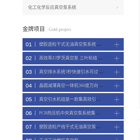
化工化学反应真空泵系统
金牌项目
|
Gold project
01
塑胶造粒干式无油真空泵系统带动多条产线集中抽真空环保节能
02
高效率ZJ罗茨真空泵 三叶轮结构 抽速快 真空度高
03
真空排水系统3秒快速引水可过滤沙石
04
晶圆减薄真空一体机360度万向轮，可以集中过滤粉尘
05
真空引水机组是一款集高效引水装置可过滤泥水沙石
06
PCB热压机中央真空泵系统集中抽真空
07
塑胶造粒产线干式无油真空泵系统集中抽真空