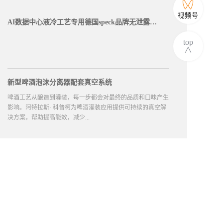
AI数据中心液冷工艺专用德国speck品牌无泄露磁力泵
top
∧
新型啤酒泡沫分离器配套真空系统
啤酒工艺从酿造到灌装，每一步都会对最终的品质和口味产生
影响。阿特拉斯· 科普柯为啤酒灌装应用提供可持续的真空解
决方案，帮助提高能效，减少...
生命周期成本，以及实现高效生产力。啤酒灌装行业客户痛点
稳定且持续供应的真空对于啤酒行业中的高速灌装机至关重
要，但在灌装过程结束时会产生大量泡沫，而且泡沫会进入真
空管路。这会对真空泵造成不利影响，导致灌装质量不佳或操
作中断。创新解决方案-啤酒泡沫分离器深圳...