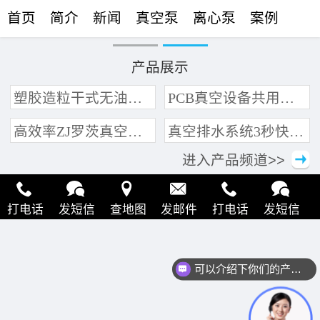
首页
简介
新闻
真空泵
离心泵
案例
联络
产品展示
塑胶造粒干式无油真空泵系统带动多条产线集中抽真空环保节能
PCB真空设备共用管道集中抽真空中央真空泵系统
高效率ZJ罗茨真空泵 三叶轮结构 抽速快 真空度高
真空排水系统3秒快速引水可过滤沙石
进入产品频道>>
打电话
发短信
查地图
发邮件
打电话
发短信
查地图
发邮件
打电话
发短信
查地图
发邮件
可以介绍下你们的产品么？
打电话
发短信
查地图
发邮件
打电话
发短信