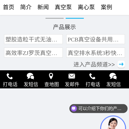
首页
简介
新闻
真空泵
离心泵
案例
联络
产品展示
塑胶造粒干式无油真空泵系统带动多条产线集中抽真空环保节能
PCB真空设备共用管道集中抽真空中央真空泵系统
高效率ZJ罗茨真空泵 三叶轮结构 抽速快 真空度高
真空排水系统3秒快速引水可过滤沙石
进入产品频道>>
打电话
发短信
查地图
发邮件
打电话
发短信
查地图
发邮件
打电话
发短信
查地图
发邮件
可以介绍下你们的产品么？
打电话
发短信
查地图
发邮件
打电话
发短信