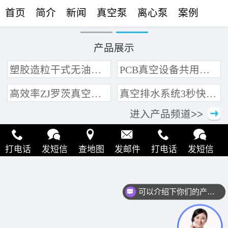
首页
简介
新闻
真空泵
离心泵
案例
联络
产品展示
塑胶造粒干式无油真空泵系统带动多条产线集中抽真空环保节能
PCB真空设备共用管道集中抽真空中央真空泵系统
高效率ZJ罗茨真空泵 三叶轮结构 抽速快 真空度高
真空排水系统3秒快速引水可过滤沙石
进入产品频道>>
打电话
发短信
查地图
发邮件
打电话
发短信
查地图
发邮件
打电话
发短信
查地图
发邮件
可以介绍下你们的产品么？
打电话
发短信
查地图
发邮件
打电话
发短信