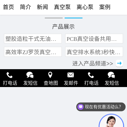
首页
简介
新闻
真空泵
离心泵
案例
联络
产品展示
塑胶造粒干式无油真空泵系统带动多条产线集中抽真空环保节能
PCB真空设备共用管道集中抽真空中央真空泵系统
高效率ZJ罗茨真空泵 三叶轮结构 抽速快 真空度高
真空排水系统3秒快速引水可过滤沙石
进入产品频道>>
打电话
发短信
查地图
发邮件
打电话
发短信
查地图
发邮件
打电话
发短信
查地图
发邮件
现在有优惠活动么？
打电话
发短信
查地图
发邮件
打电话
发短信