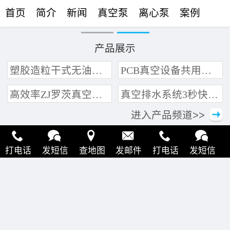
首页
简介
新闻
真空泵
离心泵
案例
联络
产品展示
塑胶造粒干式无油真空泵系统带动多条产线集中抽真空环保节能
PCB真空设备共用管道集中抽真空中央真空泵系统
高效率ZJ罗茨真空泵 三叶轮结构 抽速快 真空度高
真空排水系统3秒快速引水可过滤沙石
进入产品频道>>
打电话
发短信
查地图
发邮件
打电话
发短信
查地图
发邮件
打电话
发短信
查地图
发邮件
打电话
发短信
查地图
发邮件
打电话
发短信