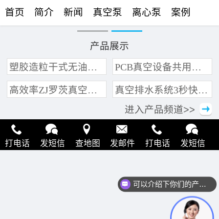
首页
简介
新闻
真空泵
离心泵
案例
联络
产品展示
塑胶造粒干式无油真空泵系统带动多条产线集中抽真空环保节能
PCB真空设备共用管道集中抽真空中央真空泵系统
高效率ZJ罗茨真空泵 三叶轮结构 抽速快 真空度高
真空排水系统3秒快速引水可过滤沙石
进入产品频道>>
打电话
发短信
查地图
发邮件
打电话
发短信
查地图
发邮件
打电话
发短信
查地图
发邮件
可以介绍下你们的产品么？
打电话
发短信
查地图
发邮件
打电话
发短信