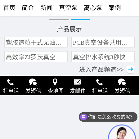
首页
简介
新闻
真空泵
离心泵
案例
联络
产品展示
塑胶造粒干式无油真空泵系统带动多条产线集中抽真空环保节能
PCB真空设备共用管道集中抽真空中央真空泵系统
高效率ZJ罗茨真空泵 三叶轮结构 抽速快 真空度高
真空排水系统3秒快速引水可过滤沙石
进入产品频道>>
打电话
发短信
查地图
发邮件
打电话
发短信
查地图
发邮件
打电话
发短信
查地图
发邮件
你们是怎么收费的呢？
打电话
发短信
查地图
发邮件
打电话
发短信