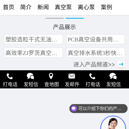
首页
简介
新闻
真空泵
离心泵
案例
联络
产品展示
塑胶造粒干式无油真空泵系统带动多条产线集中抽真空环保节能
PCB真空设备共用管道集中抽真空中央真空泵系统
高效率ZJ罗茨真空泵 三叶轮结构 抽速快 真空度高
真空排水系统3秒快速引水可过滤沙石
进入产品频道>>
打电话
发短信
查地图
发邮件
打电话
发短信
查地图
发邮件
打电话
发短信
查地图
发邮件
可以介绍下你们的产品么？
打电话
发短信
查地图
发邮件
打电话
发短信