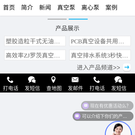
首页
简介
新闻
真空泵
离心泵
案例
联络
产品展示
塑胶造粒干式无油真空泵系统带动多条产线集中抽真空环保节能
PCB真空设备共用管道集中抽真空中央真空泵系统
高效率ZJ罗茨真空泵 三叶轮结构 抽速快 真空度高
真空排水系统3秒快速引水可过滤沙石
进入产品频道>>
打电话
发短信
查地图
发邮件
打电话
发短信
现在有优惠活动么？
查地图
发邮件
打电话
发短信
查地图
发邮件
可以介绍下你们的产品么？
打电话
发短信
查地图
发邮件
打电话
发短信