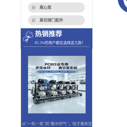
离心泵
真空阀门配件
热销推荐
82.3%的用户都在选择这几款！
从“一机一泵”到“集中供气”，恒才重新定