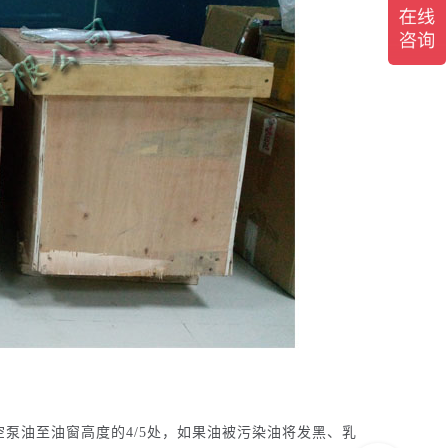
泵油至油窗高度的4/5处，如果油被污染油将发黑、乳