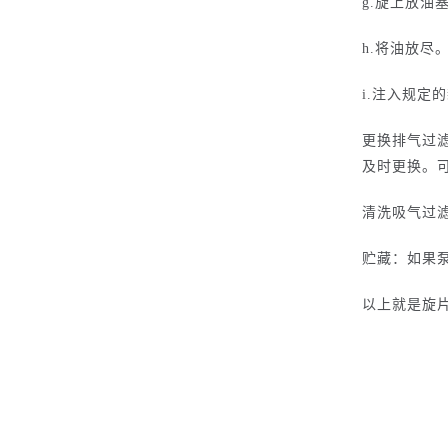
g.旋上放油
h.将油放尽
i.注入规定
更换排气过
及时更换。可
清洗吸气过
贮藏：
如果
以上就是旋