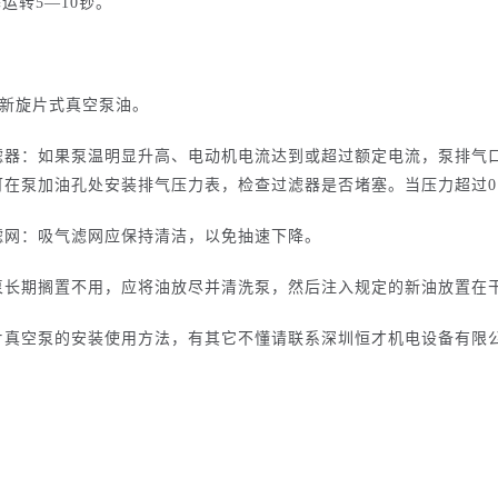
塞运转5—10钞。
。
的新旋片式真空泵油。
滤器：
如果泵温明显升高、电动机电流达到或超过额定电流，泵排气
在泵加油孔处安装排气压力表，检查过滤器是否堵塞。当压力超过0．6
滤网：
吸气滤网应保持清洁，以免抽速下降。
泵长期搁置不用，应将油放尽并清洗泵，然后注入规定的新油放置在
片真空泵的安装使用方法，有其它不懂请联系深圳恒才机电设备有限