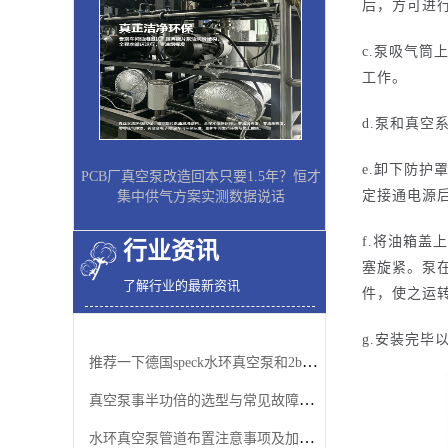
后，方可进
c.泵吸气
工作。
d.泵和真
e.卸下防护
PCB厂真空泵改造回本只要1.5年？恒才
定接通电源
集中供气方案实测数据说话
f.将油箱
行业资讯
塞旋紧。泵
了解行业的最新资讯
件，使之运
g.安装完
推荐一下德国speck水环真空泵和2bv水环真空泵
真空泵事半功倍的选型与常见故障排除方法
水环真空泵管道布置注意事项及加适量水的原因