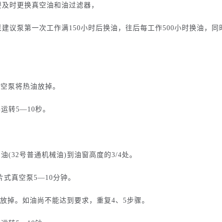
要及时更换真空油和
油过滤器，
建议泵第一次工作满150小时后换油，往后每工作500小时换油，
真空泵将热油放掉。
塞运转5—10秒。
。
用油(32号普通机械油)到油窗高度的3/4处。
旋片式真空泵5—10分钟。
油放掉。如油尚不能达到要求，重复4、5步骤。