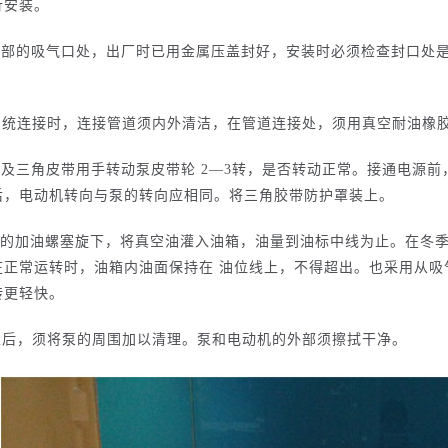
行安装。
筒上部的吸气口处，出厂时已用金属压盖封好，安装时必须检查封口处
空系统连接时，连接管道须内外清洁，在管道连接处，须用真空耐油橡
罩及三角皮带用手转动泵皮带轮 2—3转，是否转动正常。接通电源
后，电动机转向与泵的转向应相同。将三角胶带防护罩装上。
盖上的加油螺塞旋下，将真空油灌入油箱，油量到油标中线为止。在冬
在正常运转时，油箱内油面保持在 油位线上，不得超出。也采用从
转更轻快。
毕以后，须将泵的周围加以清理。泵和电动机的外部须擦拭干净。