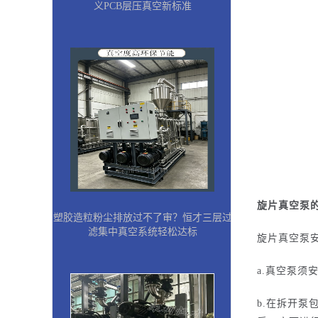
义PCB层压真空新标准
旋片真空泵
塑胶造粒粉尘排放过不了审？恒才三层过
滤集中真空系统轻松达标
旋片真空泵
a.真空泵须
b.在拆开