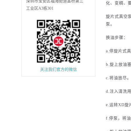
深圳市宝安区福海街道富桥第三
化、变稠、
工业区A3栋301
旋片式真空泵
泵。
换油步骤：
a.停旋片式
b.旋上放油
关注我们官方的微信
c.将油放尽
d.注入清洗
e.运转XD
f.停泵，将