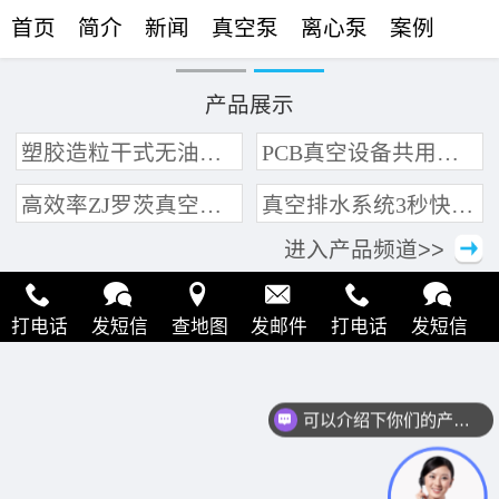
首页
简介
新闻
真空泵
离心泵
案例
联络
产品展示
塑胶造粒干式无油真空泵系统带动多条产线集中抽真空环保节能
PCB真空设备共用管道集中抽真空中央真空泵系统
高效率ZJ罗茨真空泵 三叶轮结构 抽速快 真空度高
真空排水系统3秒快速引水可过滤沙石
进入产品频道>>
打电话
发短信
查地图
发邮件
打电话
发短信
现在有优惠活动么？
查地图
发邮件
打电话
发短信
查地图
发邮件
可以介绍下你们的产品么？
打电话
发短信
查地图
发邮件
打电话
发短信