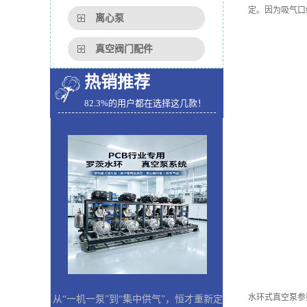
定。因为吸气口
离心泵
真空阀门配件
热销推荐
82.3%的用户都在选择这几款！
水环式真空泵参
从“一机一泵”到“集中供气”，恒才重新定