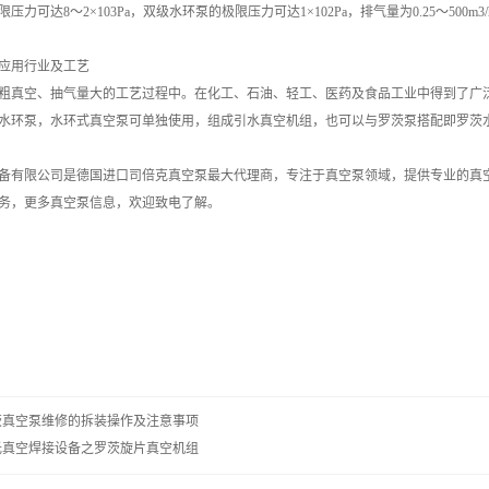
力可达8～2×103Pa，双级水环泵的极限压力可达1×102Pa，排气量为0.25～500m3/
应用行业及工艺
粗真空、抽气量大的工艺过程中。在化工、石油、轻工、医药及食品工业中得到了广
水环泵，水环式真空泵可单独使用，组成引水真空机组，也可以与罗茨泵搭配即罗茨
备有限公司是德国进口司倍克真空泵最大代理商，专注于真空泵领域，提供专业的真
务，更多真空泵信息，欢迎致电了解。
茨真空泵维修的拆装操作及注意事项
光真空焊接设备之罗茨旋片真空机组