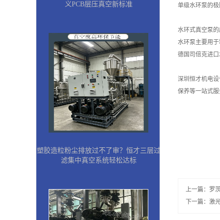
义PCB层压真空新标准
单级水环泵的极限压
水环式真空泵的
水环泵主要用于
德国司倍克进口
深圳恒才机电设
保养等一站式服
塑胶造粒粉尘排放过不了审？恒才三层过
滤集中真空系统轻松达标
上一篇：
罗
下一篇：
激