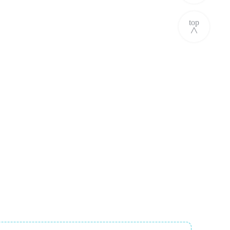
top
∧