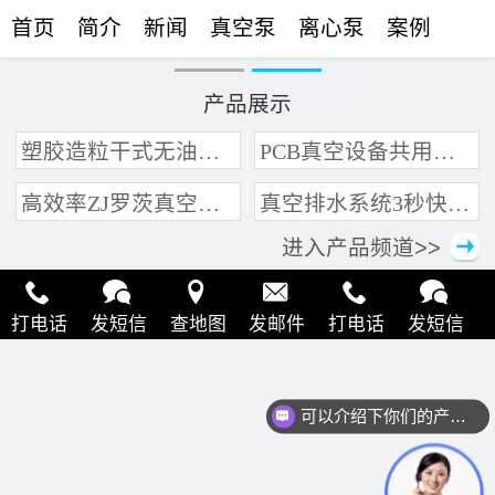
首页
简介
新闻
真空泵
离心泵
案例
联络
产品展示
塑胶造粒干式无油真空泵系统带动多条产线集中抽真空环保节能
PCB真空设备共用管道集中抽真空中央真空泵系统
高效率ZJ罗茨真空泵 三叶轮结构 抽速快 真空度高
真空排水系统3秒快速引水可过滤沙石
进入产品频道>>
打电话
发短信
查地图
发邮件
打电话
发短信
查地图
发邮件
打电话
发短信
查地图
发邮件
可以介绍下你们的产品么？
打电话
发短信
查地图
发邮件
打电话
发短信