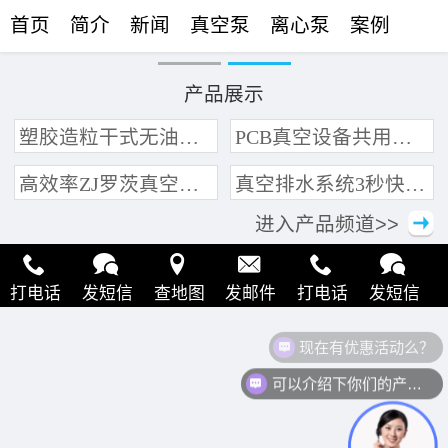
首页
简介
新闻
真空泵
离心泵
案例
联络
产品展示
塑胶造粒干式无油真空泵系统带动多条产线集中抽真空环保节能
PCB真空设备共用管道集中抽真空中央真空泵系统
高效率ZJ罗茨真空泵 三叶轮结构 抽速快 真空度高
真空排水系统3秒快速引水可过滤沙石
进入产品频道>>
打电话
发短信
查地图
发邮件
打电话
发短信
现在有优惠活动么？
查地图
发邮件
打电话
发短信
查地图
发邮件
可以介绍下你们的产品么？
打电话
发短信
查地图
发邮件
打电话
发短信