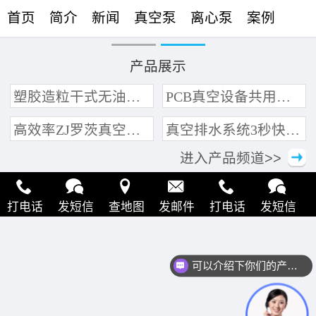
首页
简介
新闻
真空泵
离心泵
案例
联络
产品展示
塑胶造粒干式无油真空泵系统带动多条产线集中抽真空环保节能
PCB真空设备共用管道集中抽真空中央真空泵系统
高效率ZJ罗茨真空泵 三叶轮结构 抽速快 真空度高
真空排水系统3秒快速引水可过滤沙石
进入产品频道>>
打电话
发短信
查地图
发邮件
打电话
发短信
查地图
发邮件
打电话
发短信
查地图
发邮件
可以介绍下你们的产品么？
打电话
发短信
查地图
发邮件
打电话
发短信