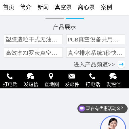
首页
简介
新闻
真空泵
离心泵
案例
联络
产品展示
塑胶造粒干式无油真空泵系统带动多条产线集中抽真空环保节能
PCB真空设备共用管道集中抽真空中央真空泵系统
高效率ZJ罗茨真空泵 三叶轮结构 抽速快 真空度高
真空排水系统3秒快速引水可过滤沙石
进入产品频道>>
打电话
发短信
查地图
发邮件
打电话
发短信
查地图
发邮件
打电话
发短信
查地图
发邮件
现在有优惠活动么？
打电话
发短信
查地图
发邮件
打电话
发短信