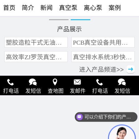
首页
简介
新闻
真空泵
离心泵
案例
联络
产品展示
塑胶造粒干式无油真空泵系统带动多条产线集中抽真空环保节能
PCB真空设备共用管道集中抽真空中央真空泵系统
高效率ZJ罗茨真空泵 三叶轮结构 抽速快 真空度高
真空排水系统3秒快速引水可过滤沙石
进入产品频道>>
打电话
发短信
查地图
发邮件
打电话
发短信
查地图
发邮件
打电话
发短信
查地图
发邮件
可以介绍下你们的产品么？
打电话
发短信
查地图
发邮件
打电话
发短信