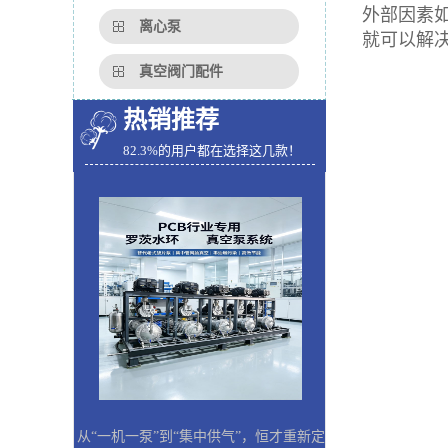
外部因素
离心泵
就可以解
真空阀门配件
热销推荐
82.3%的用户都在选择这几款！
从“一机一泵”到“集中供气”，恒才重新定