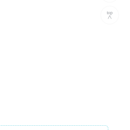
top
∧