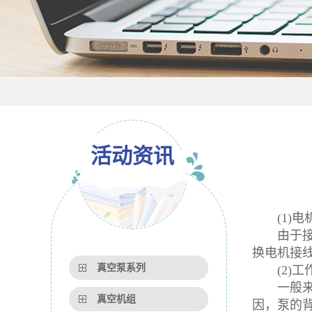
活动资讯
(1)电
由于接线
换电机接
真空泵系列
(2)工
一般来说
真空机组
因，泵的