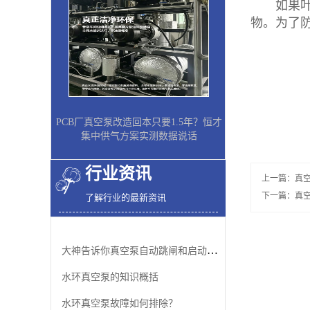
如果叶轮
物。为了
PCB厂真空泵改造回本只要1.5年？恒才
集中供气方案实测数据说话
行业资讯
上一篇：
真
下一篇：
真
了解行业的最新资讯
大神告诉你真空泵自动跳闸和启动问题的解决方法
水环真空泵的知识概括
水环真空泵故障如何排除？