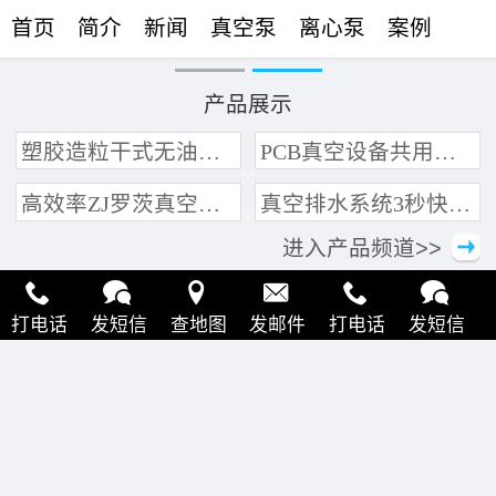
首页
简介
新闻
真空泵
离心泵
案例
联络
产品展示
塑胶造粒干式无油真空泵系统带动多条产线集中抽真空环保节能
PCB真空设备共用管道集中抽真空中央真空泵系统
高效率ZJ罗茨真空泵 三叶轮结构 抽速快 真空度高
真空排水系统3秒快速引水可过滤沙石
进入产品频道>>
打电话
发短信
查地图
发邮件
打电话
发短信
查地图
发邮件
打电话
发短信
查地图
发邮件
打电话
发短信
查地图
发邮件
打电话
发短信