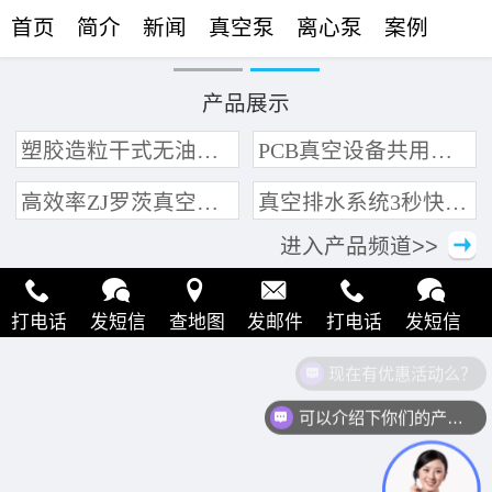
首页
简介
新闻
真空泵
离心泵
案例
联络
产品展示
塑胶造粒干式无油真空泵系统带动多条产线集中抽真空环保节能
PCB真空设备共用管道集中抽真空中央真空泵系统
高效率ZJ罗茨真空泵 三叶轮结构 抽速快 真空度高
真空排水系统3秒快速引水可过滤沙石
进入产品频道>>
打电话
发短信
查地图
发邮件
打电话
发短信
现在有优惠活动么？
查地图
发邮件
打电话
发短信
查地图
发邮件
可以介绍下你们的产品么？
打电话
发短信
查地图
发邮件
打电话
发短信