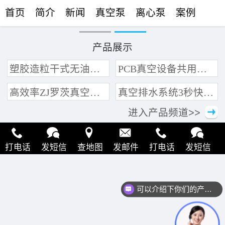
首页
简介
新闻
真空泵
离心泵
案例
联络
产品展示
塑胶造粒干式无油真空泵系统带动多条产线集中抽真空环保节能
PCB真空设备共用管道集中抽真空中央真空泵系统
高效率ZJ罗茨真空泵 三叶轮结构 抽速快 真空度高
真空排水系统3秒快速引水可过滤沙石
进入产品频道>>
打电话
发短信
查地图
发邮件
打电话
发短信
查地图
发邮件
打电话
发短信
查地图
发邮件
可以介绍下你们的产品么？
打电话
发短信
查地图
发邮件
打电话
发短信