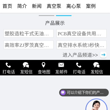
首页
简介
新闻
真空泵
离心泵
案例
联络
产品展示
塑胶造粒干式无油真空泵系统带动多条产线集中抽真空环保节能
PCB真空设备共用管道集中抽真空中央真空泵系统
高效率ZJ罗茨真空泵 三叶轮结构 抽速快 真空度高
真空排水系统3秒快速引水可过滤沙石
进入产品频道>>
打电话
发短信
查地图
发邮件
打电话
发短信
查地图
发邮件
打电话
发短信
查地图
发邮件
可以介绍下你们的产品么？
打电话
发短信
查地图
发邮件
打电话
发短信