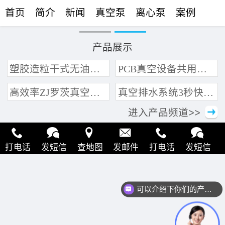
首页
简介
新闻
真空泵
离心泵
案例
联络
产品展示
塑胶造粒干式无油真空泵系统带动多条产线集中抽真空环保节能
PCB真空设备共用管道集中抽真空中央真空泵系统
高效率ZJ罗茨真空泵 三叶轮结构 抽速快 真空度高
真空排水系统3秒快速引水可过滤沙石
进入产品频道>>
打电话
发短信
查地图
发邮件
打电话
发短信
查地图
发邮件
打电话
发短信
查地图
发邮件
可以介绍下你们的产品么？
打电话
发短信
查地图
发邮件
打电话
发短信