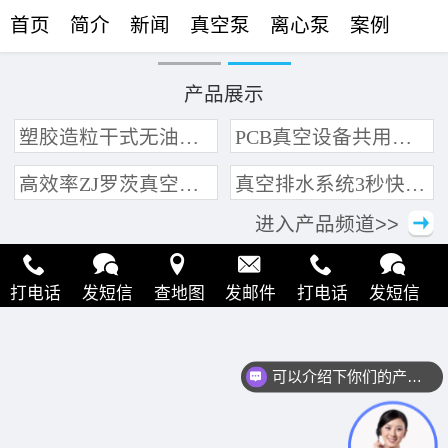
首页
简介
新闻
真空泵
离心泵
案例
联络
产品展示
塑胶造粒干式无油真空泵系统带动多条产线集中抽真空环保节能
PCB真空设备共用管道集中抽真空中央真空泵系统
高效率ZJ罗茨真空泵 三叶轮结构 抽速快 真空度高
真空排水系统3秒快速引水可过滤沙石
进入产品频道>>
打电话
发短信
查地图
发邮件
打电话
发短信
查地图
发邮件
打电话
发短信
查地图
发邮件
可以介绍下你们的产品么？
打电话
发短信
查地图
发邮件
打电话
发短信