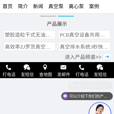
首页
简介
新闻
真空泵
离心泵
案例
联络
产品展示
塑胶造粒干式无油真空泵系统带动多条产线集中抽真空环保节能
PCB真空设备共用管道集中抽真空中央真空泵系统
高效率ZJ罗茨真空泵 三叶轮结构 抽速快 真空度高
真空排水系统3秒快速引水可过滤沙石
进入产品频道>>
打电话
发短信
查地图
发邮件
打电话
发短信
现在有优惠活动么？
查地图
发邮件
打电话
发短信
查地图
发邮件
可以介绍下你们的产品么？
打电话
发短信
查地图
发邮件
打电话
发短信