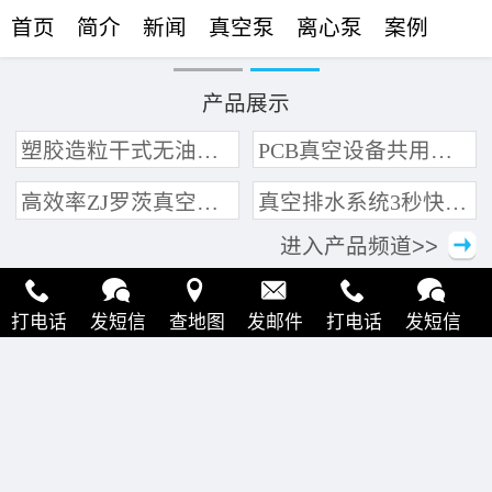
首页
简介
新闻
真空泵
离心泵
案例
联络
产品展示
塑胶造粒干式无油真空泵系统带动多条产线集中抽真空环保节能
PCB真空设备共用管道集中抽真空中央真空泵系统
高效率ZJ罗茨真空泵 三叶轮结构 抽速快 真空度高
真空排水系统3秒快速引水可过滤沙石
进入产品频道>>
打电话
发短信
查地图
发邮件
打电话
发短信
查地图
发邮件
打电话
发短信
查地图
发邮件
打电话
发短信
查地图
发邮件
打电话
发短信