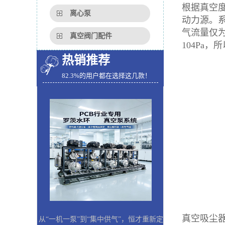
根据真空
离心泵
动力源。系统
气流量仅为
真空阀门配件
104Pa，
热销推荐
82.3%的用户都在选择这几款！
真空吸尘
从“一机一泵”到“集中供气”，恒才重新定