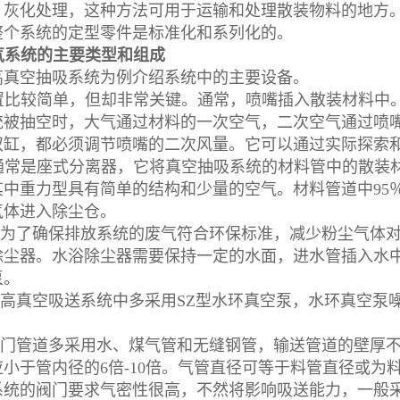
，灰化处理，这种方法可用于运输和处理散装物料的地方
整个系统的定型零件是标准化和系列化的。
气系统的主要类型和组成
高真空抽吸系统为例介绍系统中的主要设备。
装置比较简单，但却非常关键。通常，喷嘴插入散装材料中
统被抽空时，大气通过材料的一次空气，二次空气通过喷
双缸，都必须调节喷嘴的二次风量。它可以通过实际探索
器通常是座式分离器，它将真空抽吸系统的材料管中的散装
其中重力型具有简单的结构和少量的空气。材料管道中95
气体进入除尘仓。
热器为了确保排放系统的废气符合环保标准，减少粉尘气体
除尘器。水浴除尘器需要保持一定的水面，进水管插入水
泵。
高真空吸送系统中多采用SZ型水环真空泵，水环真空泵
阀门管道多采用水、煤气管和无缝钢管，输送管道的壁厚不
小于管内径的6倍-10倍。气管直径可等于料管直径或为料
系统的阀门要求气密性很高，不然将影响吸送能力，一般