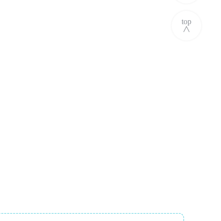
top
∧