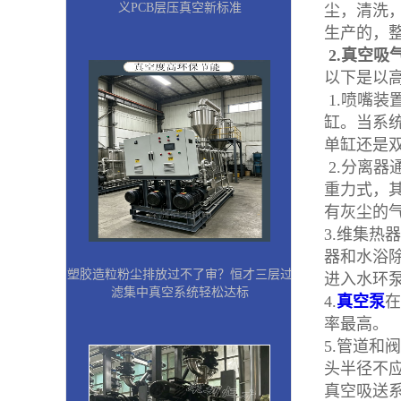
义PCB层压真空新标准
尘，清洗
生产的，
2.真空吸
以下是以
1.喷嘴
缸。当系
单缸还是
2.分离
重力式，
有灰尘的
3.维集
器和水浴
塑胶造粒粉尘排放过不了审？恒才三层过
进入水环
滤集中真空系统轻松达标
4.
真空泵
在
率最高。
5.管道和
头半径不应
真空吸送