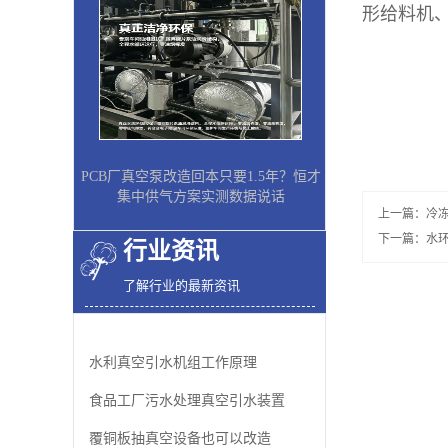
形给料机
PCB厂真空泵改造回本只要1.5年？恒才
集中供气方案实测数据说话
上一篇：
冷
下一篇：
水
行业资讯
了解行业的最新资讯
水利真空引水机组工作原理
食品工厂污水处理真空引水装置
覆铜板抽真空设备也可以改造