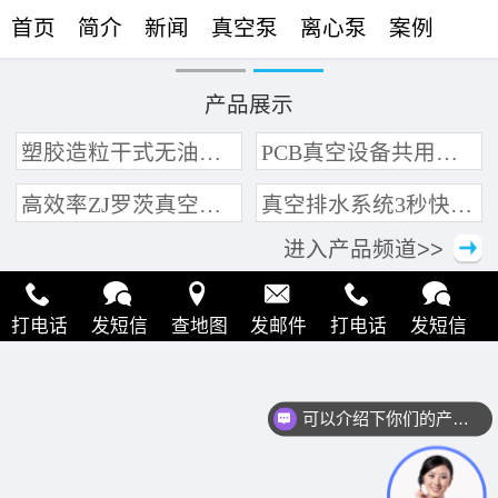
首页
简介
新闻
真空泵
离心泵
案例
联络
产品展示
塑胶造粒干式无油真空泵系统带动多条产线集中抽真空环保节能
PCB真空设备共用管道集中抽真空中央真空泵系统
高效率ZJ罗茨真空泵 三叶轮结构 抽速快 真空度高
真空排水系统3秒快速引水可过滤沙石
进入产品频道>>
打电话
发短信
查地图
发邮件
打电话
发短信
查地图
发邮件
打电话
发短信
查地图
发邮件
可以介绍下你们的产品么？
打电话
发短信
查地图
发邮件
打电话
发短信