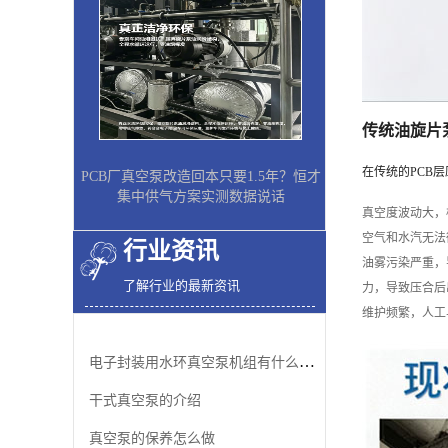
传统油旋片
在传统的PCB
PCB厂真空泵改造回本只要1.5年？恒才
集中供气方案实测数据说话
真空度波动大，
空气和水汽无法
行业资讯
油雾污染严重，
了解行业的最新资讯
力，导致压合后
维护频繁，人工
电子封装用水环真空泵机组有什么优势
干式真空泵的介绍
真空泵的保养怎么做