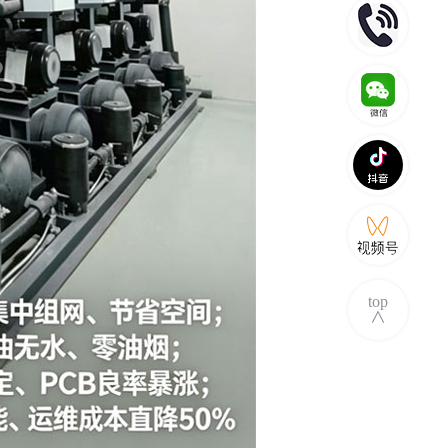
top
∧