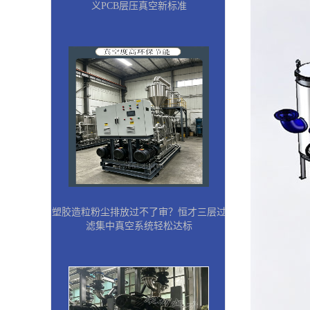
义PCB层压真空新标准
塑胶造粒粉尘排放过不了审？恒才三层过
滤集中真空系统轻松达标