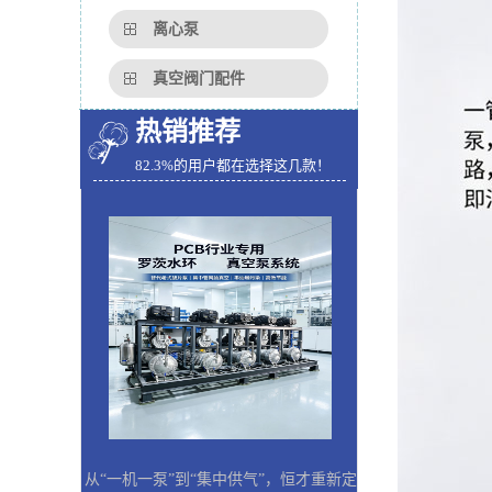
离心泵
真空阀门配件
热销推荐
82.3%的用户都在选择这几款！
从“一机一泵”到“集中供气”，恒才重新定