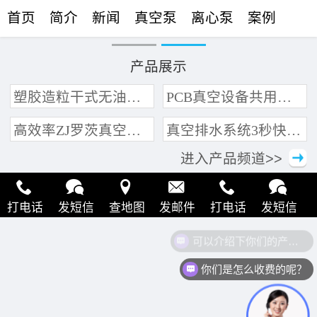
首页
简介
新闻
真空泵
离心泵
案例
联络
产品展示
塑胶造粒干式无油真空泵系统带动多条产线集中抽真空环保节能
PCB真空设备共用管道集中抽真空中央真空泵系统
高效率ZJ罗茨真空泵 三叶轮结构 抽速快 真空度高
真空排水系统3秒快速引水可过滤沙石
进入产品频道>>
打电话
发短信
查地图
发邮件
打电话
发短信
可以介绍下你们的产品么？
查地图
发邮件
打电话
发短信
查地图
发邮件
你们是怎么收费的呢？
打电话
发短信
查地图
发邮件
打电话
发短信