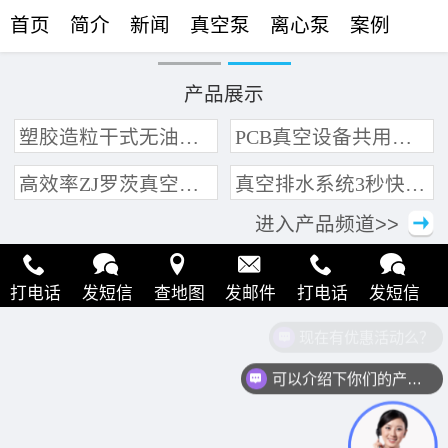
首页
简介
新闻
真空泵
离心泵
案例
联络
产品展示
塑胶造粒干式无油真空泵系统带动多条产线集中抽真空环保节能
PCB真空设备共用管道集中抽真空中央真空泵系统
高效率ZJ罗茨真空泵 三叶轮结构 抽速快 真空度高
真空排水系统3秒快速引水可过滤沙石
进入产品频道>>
打电话
发短信
查地图
发邮件
打电话
发短信
现在有优惠活动么？
查地图
发邮件
打电话
发短信
查地图
发邮件
可以介绍下你们的产品么？
打电话
发短信
查地图
发邮件
打电话
发短信